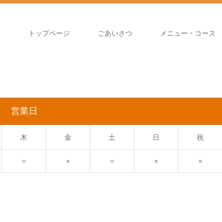
トップページ
ごあいさつ
メニュー・コース
営業日
木
金
土
日
祝
○
×
○
×
×